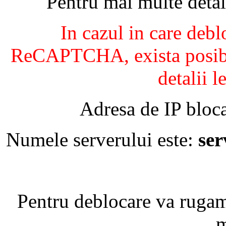
Pentru mai multe detal
In cazul in care debl
ReCAPTCHA, exista posibil
detalii l
Adresa de IP bloca
Numele serverului este:
se
Pentru deblocare va ruga
m