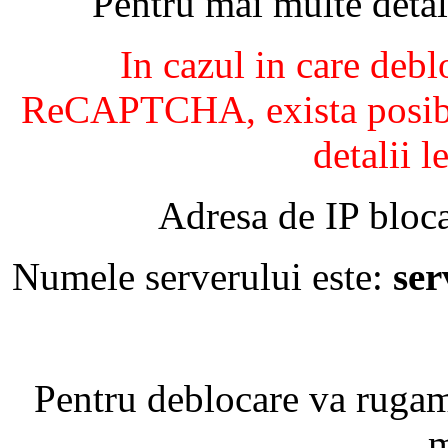
Pentru mai multe detal
In cazul in care debl
ReCAPTCHA, exista posibil
detalii l
Adresa de IP bloca
Numele serverului este:
se
Pentru deblocare va ruga
m