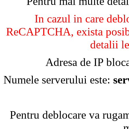
Pentru mai multe detal
In cazul in care debl
ReCAPTCHA, exista posibil
detalii l
Adresa de IP bloca
Numele serverului este:
se
Pentru deblocare va ruga
m